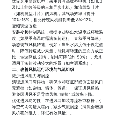
优先选用高效机型：采用具有高效率电机（如 IE3
及以上能效等级的三相异步电机）和流线型叶片
（如机翼型叶片）的风机，其气动效率可提升
10%-15%，相比传统风机能耗降低 8%-12%。
变频调速改造
安装变频控制系统，根据冷却塔出水温度或环境温
度（如夏季高温时需满负荷运行，春秋季可降速）
动态调节风机转速。例如：当出水温度低于设定值
时，降低转速减少风量，能耗与转速的三次方成正
比（转速降低 20%，能耗可降低约 50%），尤其
适用于负荷波动较大的场景（如空调系统）。
二、改善风机运行环境与气流组织
减少进风阻力与涡流
清理进风口障碍物：确保冷却塔底部或侧面进风口
无遮挡（如杂物、墙体、管道），保证进风通畅，
避免因进风不足导致风机 “喘振” 或效率下降。
优化进风均匀性：在进风口加装导流板或格栅，引
导空气均匀进入塔内，减少气流涡流（涡流会增加
风机额外阻力，降低有效风量）。