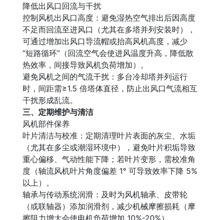
降低出风口回流与干扰
控制风机出风口高度：避免湿热空气排出后因高度
不足而回流至进风口（尤其在多塔并列安装时），
可通过增加出风口导流帽或抬高风机高度，减少
“短路循环”（回流空气会使进风温度升高，降低散
热效率，间接导致风机负荷增加）。
避免风机之间的气流干扰：多台冷却塔并列运行
时，间距需≥1.5 倍塔体直径，防止出风口气流相互
干扰形成乱流。
三、定期维护与清洁
风机部件保养
叶片清洁与校准：定期清理叶片表面的灰尘、水垢
（尤其在多尘或潮湿环境中），避免叶片积垢导致
重心偏移、气动性能下降；若叶片变形，需校准角
度（轴流风机叶片角度偏差 1° 可导致效率下降 5%
以上）。
轴承与传动系统润滑：及时为风机轴承、皮带轮
（或联轴器）添加润滑剂，减少机械摩擦损耗（摩
擦阻力增大会使电机负荷增加 10%-20%）。